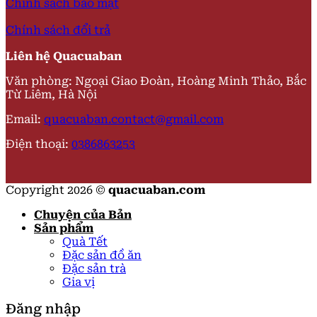
Chính sách bảo mật
Chính sách đổi trả
Liên hệ Quacuaban
Văn phòng: Ngoại Giao Đoàn, Hoàng Minh Thảo, Bắc
Từ Liêm, Hà Nội
Email:
quacuaban.contact@gmail.com
Điện thoại:
0386863253
Copyright 2026 ©
quacuaban.com
Chuyện của Bản
Sản phẩm
Quà Tết
Đặc sản đồ ăn
Đặc sản trà
Gia vị
Đăng nhập