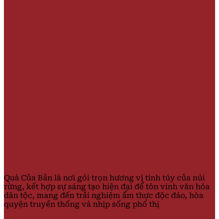
Quà Của Bản là nơi gói trọn hương vị tinh túy của núi
rừng, kết hợp sự sáng tạo hiện đại để tôn vinh văn hóa
dân tộc, mang đến trải nghiệm ẩm thực độc đáo, hòa
quyện truyền thống và nhịp sống phố thị