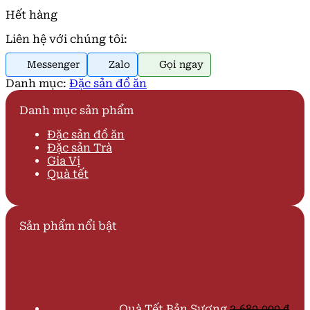
Hết hàng
Liên hệ với chúng tôi:
Messenger
Zalo
Gọi ngay
Danh mục:
Đặc sản đồ ăn
Danh mục sản phẩm
Đặc sản đồ ăn
Đặc sản Trà
Gia Vị
Quà tết
Sản phẩm nổi bật
Quà Tết Bản Sương
2.680.000
₫