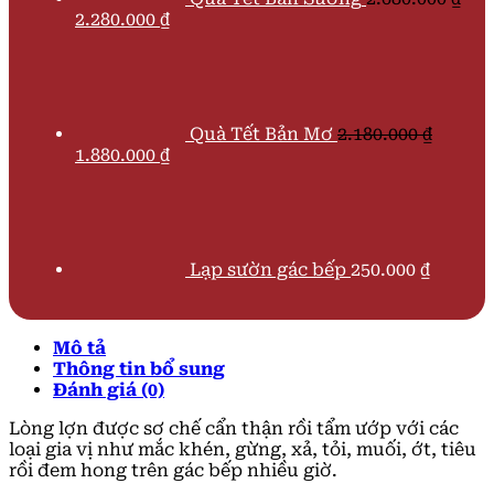
Giá
Giá
2.280.000
₫
gốc
hiện
là:
tại
2.680.000 ₫.
là:
2.280.000 ₫.
Quà Tết Bản Mơ
2.180.000
₫
Giá
Giá
1.880.000
₫
gốc
hiện
là:
tại
2.180.000 ₫.
là:
1.880.000 ₫.
Lạp sườn gác bếp
250.000
₫
Mô tả
Thông tin bổ sung
Đánh giá (0)
Lòng lợn được sơ chế cẩn thận rồi tẩm ướp với các
loại gia vị như mắc khén, gừng, xả, tỏi, muối, ớt, tiêu
rồi đem hong trên gác bếp nhiều giờ.