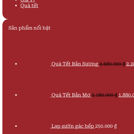
Quà tết
Sản phẩm nổi bật
Giá
gố
là:
2.6
Quà Tết Bản Sương
2.680.000
₫
2.2
Giá
gốc
là:
2.180.
Quà Tết Bản Mơ
2.180.000
₫
1.880.
Lạp sườn gác bếp
250.000
₫