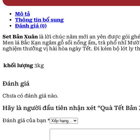
Mô tả
Thông tin bổ sung
Đánh giá (0)
Set Bản Xuân
là lời chúc năm mới an yên được gói ghé
Men lá Bắc Kạn ngâm gỗ sồi nồng ấm, trà phổ nhĩ Mườ
nghiệm thưởng vị hài hòa ngày Tết. Đi kèm bộ lót ly th
khối lượng
3kg
Đánh giá
Chưa có đánh giá nào.
Hãy là người đầu tiên nhận xét “Quà Tết Bản
Đánh giá của bạn
*