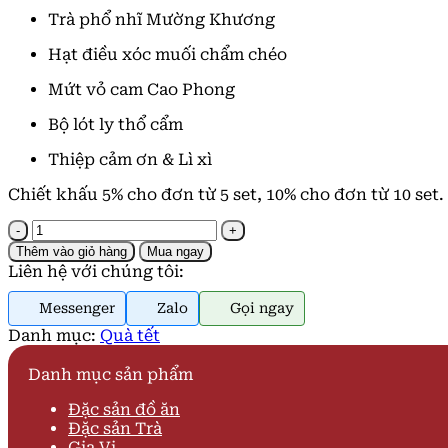
Trà phổ nhĩ Mường Khương
Hạt điều xóc muối chẩm chéo
Mứt vỏ cam Cao Phong
Bộ lót ly thổ cẩm
Thiệp cảm ơn & Lì xì
Chiết khấu 5% cho đơn từ 5 set, 10% cho đơn từ 10 set.
Quà
Tết
Thêm vào giỏ hàng
Mua ngay
Bản
Liên hệ với chúng tôi:
Xuân
số
Messenger
Zalo
Gọi ngay
lượng
Danh mục:
Quà tết
Danh mục sản phẩm
Đặc sản đồ ăn
Đặc sản Trà
Gia Vị