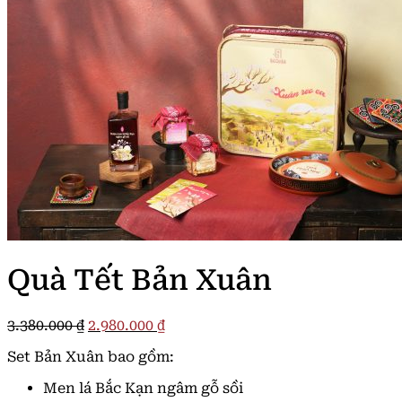
Quà Tết Bản Xuân
Giá
Giá
3.380.000
₫
2.980.000
₫
gốc
hiện
Set Bản Xuân bao gồm:
là:
tại
3.380.000 ₫.
là:
Men lá Bắc Kạn ngâm gỗ sồi
2.980.000 ₫.